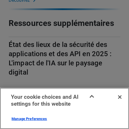
Découvrez
Ressources supplémentaires
État des lieux de la sécurité des
applications et des API en 2025 :
L'impact de l'IA sur le paysage
digital
Your cookie choices and AI
settings for this website
Manage Preferences