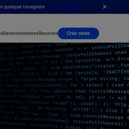
em qualquer navegador.
Veja os detalhes
os
Desenvolvedores
Recursos
Criar conta