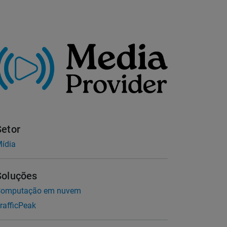
Setor
ídia
Soluções
omputação em nuvem
rafficPeak