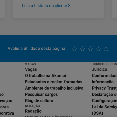
Leia a história do cliente
Avalie a utilidade desta página
VAGAS
JURÍDICO E CO
Vagas
Jurídico
O trabalho na Akamai
Conformidad
Estudantes e recém-formados
informação
Ambiente de trabalho inclusivo
Privacy Trust
vo
Pesquisar cargos
Declaração d
English
novação
Blog de cultura
Configuraçõe
Deutsch
REDAÇÃO
dores
Lei de Serviç
Español
Redação
porativa
(DSA)
Français