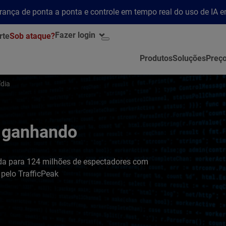
rança de ponta a ponta e controle em tempo real do uso de IA 
Fazer login
rte
Sob ataque?
Produtos
Soluções
Preç
ídia
i ganhando
da para 124 milhões de espectadores com
 pelo TrafficPeak