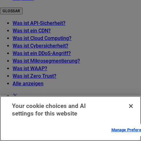
GLOSSAR
Was ist API-Sicherheit?
Was ist ein CDN?
Was ist Cloud Computing?
Was ist Cybersicherheit?
Was ist ein DDoS-Angriff?
Was ist Mikrosegmentierung?
Was ist WAAP?
Was ist Zero Trust?
Alle anzeigen
Your cookie choices and AI
settings for this website
Manage Prefer
EMEA – Rechtlicher Hinweis
Dienststatus