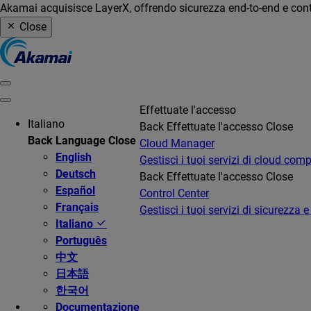
Akamai acquisisce LayerX, offrendo sicurezza end-to-end e contro
Close
Effettuate l'accesso
Italiano
Back
Effettuate l'accesso
Close
Back
Language
Close
Cloud Manager
English
Gestisci i tuoi servizi di cloud com
Deutsch
Back
Effettuate l'accesso
Close
Español
Control Center
Français
Gestisci i tuoi servizi di sicurezza e
Italiano
Português
中文
日本語
한국어
Documentazione