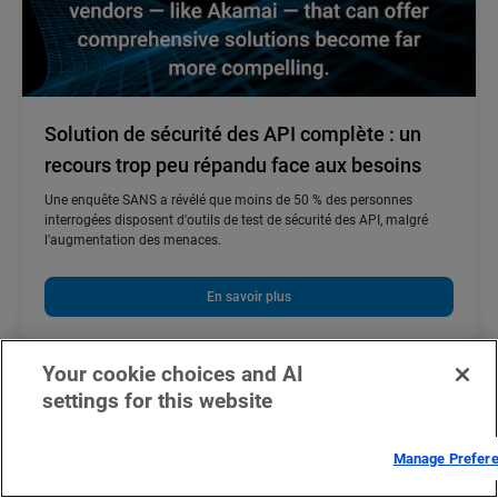
Solution de sécurité des API complète : un
recours trop peu répandu face aux besoins
Une enquête SANS a révélé que moins de 50 % des personnes
interrogées disposent d'outils de test de sécurité des API, malgré
l'augmentation des menaces.
En savoir plus
Your cookie choices and AI
settings for this website
Découvrez toutes les
Manage Prefer
solutions de sécurité