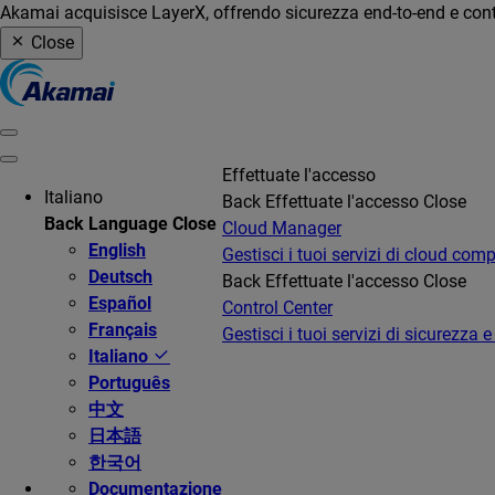
Akamai acquisisce LayerX, offrendo sicurezza end-to-end e contro
Close
Effettuate l'accesso
Italiano
Back
Effettuate l'accesso
Close
Back
Language
Close
Cloud Manager
English
Gestisci i tuoi servizi di cloud com
Deutsch
Back
Effettuate l'accesso
Close
Español
Control Center
Français
Gestisci i tuoi servizi di sicurezza e
Italiano
Português
中文
日本語
한국어
Documentazione